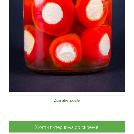
Дознајте повеќе
Жолти пиперчиња со сирење