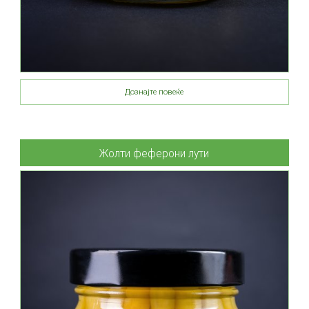
Дознајте повеќе
Жолти феферони лути