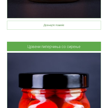
Дознајте повеќе
Црвени пиперчиња со сирење